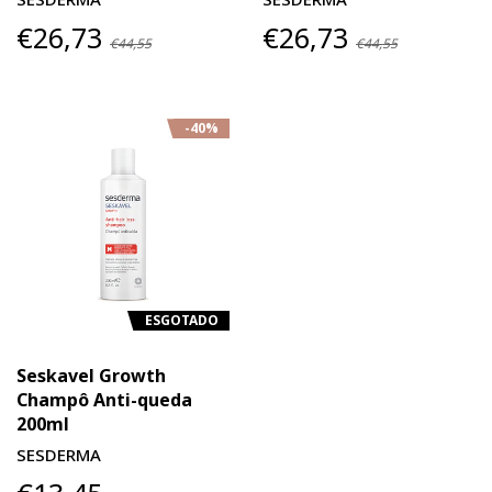
€26,73
€26,73
€44,55
€44,55
-40%
ESGOTADO
Seskavel Growth
Champô Anti-queda
200ml
SESDERMA