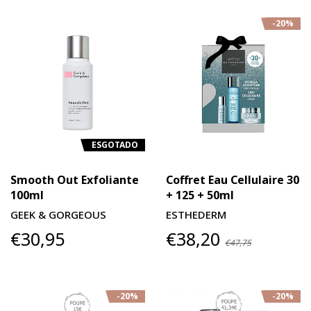
-20%
ESGOTADO
Smooth Out Exfoliante
Coffret Eau Cellulaire 30
100ml
+ 125 + 50ml
GEEK & GORGEOUS
ESTHEDERM
€30,95
€38,20
€47,75
-20%
-20%