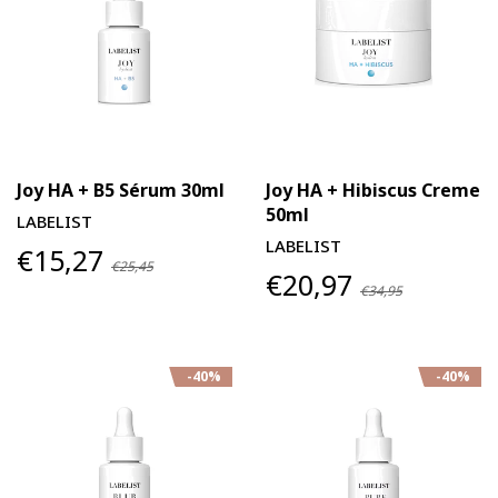
Joy HA + B5 Sérum 30ml
Joy HA + Hibiscus Creme
50ml
LABELIST
LABELIST
€15,27
€25,45
€20,97
€34,95
-40%
-40%