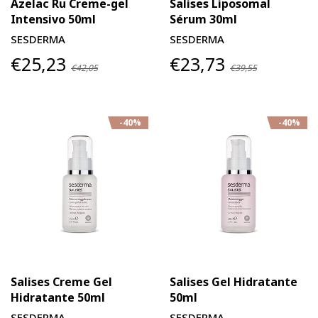
Azelac Ru Creme-gel
Salises Liposomal
Intensivo 50ml
Sérum 30ml
SESDERMA
SESDERMA
€25,23
€23,73
€42,05
€39,55
-40%
-40%
Salises Creme Gel
Salises Gel Hidratante
Hidratante 50ml
50ml
SESDERMA
SESDERMA