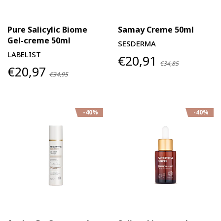
Pure Salicylic Biome
Samay Creme 50ml
Gel-creme 50ml
SESDERMA
LABELIST
€20,91
€34,85
€20,97
€34,95
-40%
-40%