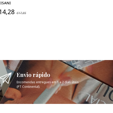
ISANI
€9,40
€11
14,28
€17,85
Envio rápido
Encomendas entregues em 1 a 2 dias úteis
(PT Continental).