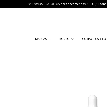
ENVIOS GRATUITOS para encomendas > 39€ (PT contin
MARCAS
ROSTO
CORPO E CABELO