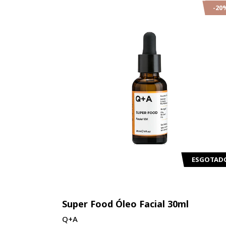
-40%
-20
ESGOTAD
eme 50ml
Super Food Óleo Facial 30ml
Q+A