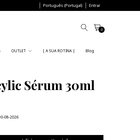
Português (Portugal)
Entrar
0
S
OUTLET
| A SUA ROTINA |
Blog
cylic Sérum 30ml
30-08-2026