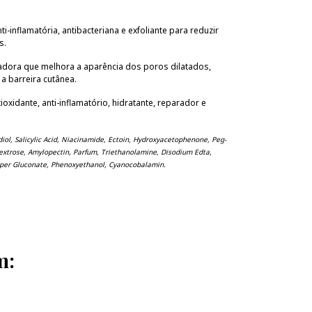
i-inflamatória, antibacteriana e exfoliante para reduzir
s.
adora que melhora a aparência dos poros dilatados,
 a barreira cutânea.
tioxidante, anti-inflamatório, hidratante, reparador e
iol, Salicylic Acid, Niacinamide, Ectoin, Hydroxyacetophenone, Peg-
dextrose, Amylopectin, Parfum, Triethanolamine, Disodium Edta,
per Gluconate, Phenoxyethanol, Cyanocobalamin.
m: