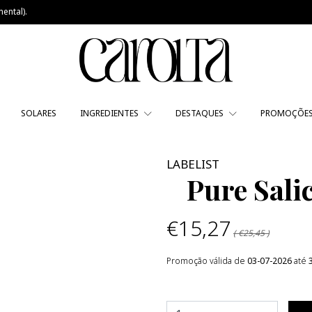
ental).
SOLARES
INGREDIENTES
DESTAQUES
PROMOÇÕE
LABELIST
Pure Sali
€15,27
( €25,45 )
Promoção válida de
03-07-2026
até