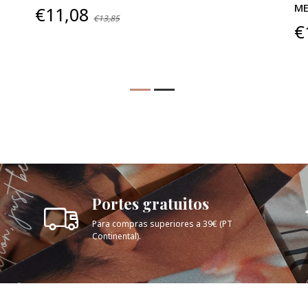
ME
€11,08
€13,85
€
Portes gratuitos
Para compras superiores a 39€ (PT
Continental).