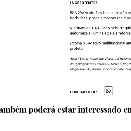
INGREDIENTES:
BHA 2%: Ácido Salicílico com ação ant
borbulhas, poros e marcas residuai
Niacinamida 1,4%: Ação seborregul
uniformiza e ilumina a pele e reforça
Ectoína 0,5%: ativo multifuncional an
protetor.
Aqua / Water, Propylene Glycol, 1,2-hexaned
40 Hydrogenated Castor Oil, Dextrin, Poly
Magnesium Aspartate, Zinc Gluconate, Cop
COMPARTILHE:
ambém poderá estar interessado e