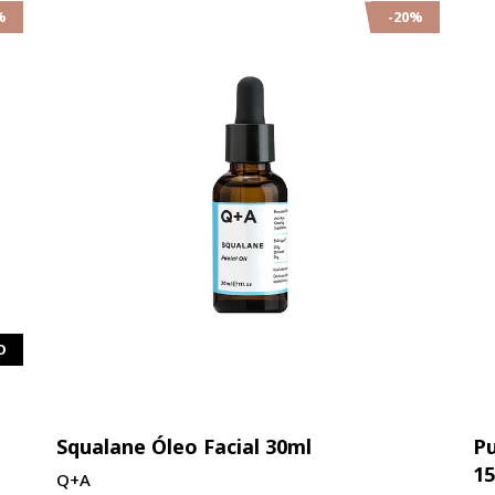
%
-20%
O
Squalane Óleo Facial 30ml
Pu
1
Q+A