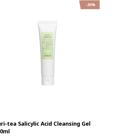
-20%
ri-tea Salicylic Acid Cleansing Gel
Super Gre
50ml
Q+A