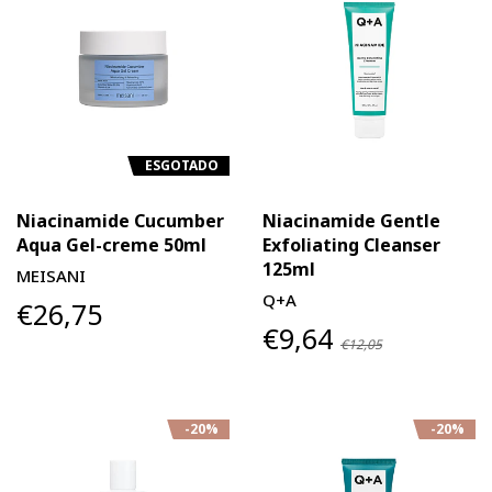
ESGOTADO
Niacinamide Cucumber
Niacinamide Gentle
Aqua Gel-creme 50ml
Exfoliating Cleanser
125ml
MEISANI
Q+A
€26,75
€9,64
€12,05
-20%
-20%