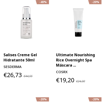
-40%
-20%
Salises Creme Gel
Ultimate Nourishing
Hidratante 50ml
Rice Overnight Spa
Máscara ...
SESDERMA
COSRX
€26,73
€44,55
€19,20
€24,00
-20%
-20%