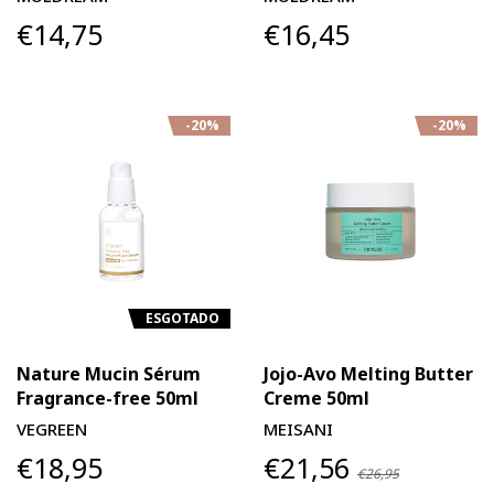
€14,75
€16,45
-20%
-20%
ESGOTADO
Nature Mucin Sérum
Jojo-Avo Melting Butter
Fragrance-free 50ml
Creme 50ml
VEGREEN
MEISANI
€18,95
€21,56
€26,95