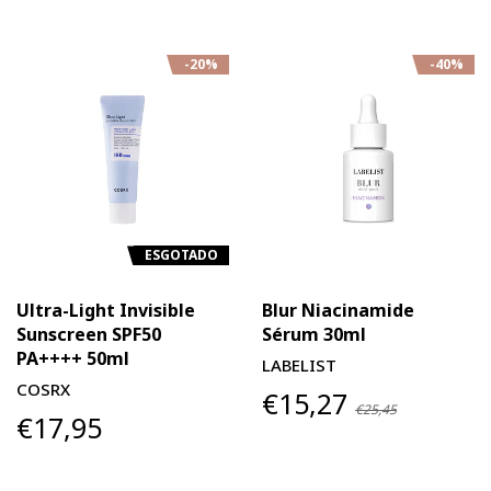
-20%
-40%
ESGOTADO
Ultra-Light Invisible
Blur Niacinamide
Sunscreen SPF50
Sérum 30ml
PA++++ 50ml
LABELIST
COSRX
€15,27
€25,45
€17,95