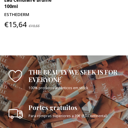
100ml
ESTHEDERM
€15,64
€19,55
THE BEAUTY WE SEEK IS FOR
EVERYONE
100% produtos autênticos em stock
Portes gratuitos
Para compras superiores a 39€ (PT Continental).