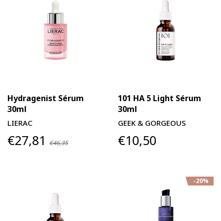
Hydragenist Sérum
101 HA 5 Light Sérum
30ml
30ml
LIERAC
GEEK & GORGEOUS
€27,81
€10,50
€46,35
-20%