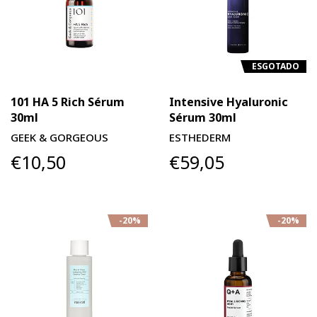
ESGOTADO
101 HA 5 Rich Sérum
Intensive Hyaluronic
30ml
Sérum 30ml
GEEK & GORGEOUS
ESTHEDERM
€10,50
€59,05
-20%
-20%