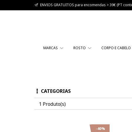
ENVIOS GRATUITOS para encomendas > 39€ (PT contin
MARCAS
ROSTO
CORPO E CABELO
CATEGORIAS
1 Produto(s)
-40%