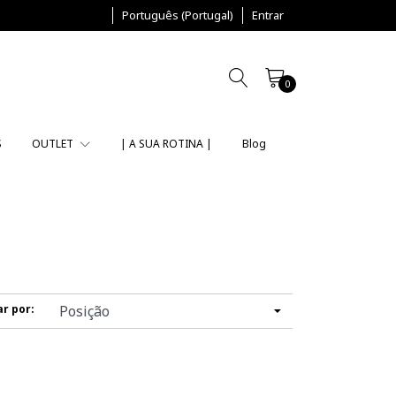
Português (Portugal)
Entrar
0
S
OUTLET
| A SUA ROTINA |
Blog
r por: