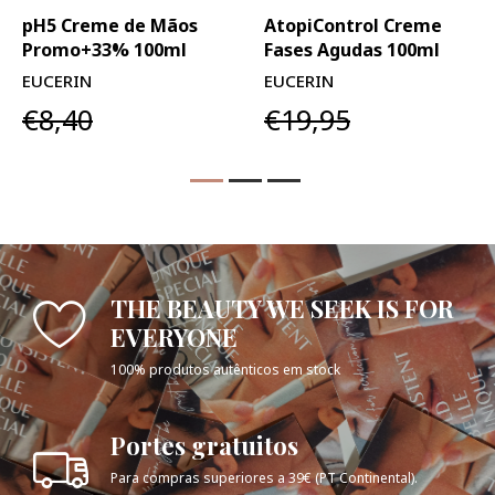
pH5 Creme de Mãos
AtopiControl Creme
Promo+33% 100ml
Fases Agudas 100ml
EUCERIN
EUCERIN
€8,40
€19,95
THE BEAUTY WE SEEK IS FOR
EVERYONE
100% produtos autênticos em stock
Portes gratuitos
Para compras superiores a 39€ (PT Continental).