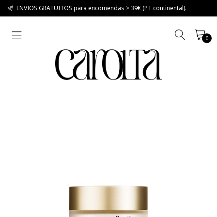
ENVIOS GRATUITOS para encomendas > 39€ (PT continental).
0