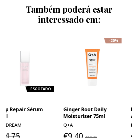
Também poderá estar
interessado em:
-20%
-20%
ESGOTADO
Ginger Root Daily
Niacinamide Cucumber
Moisturiser 75ml
Aqua Gel-creme 50ml
Q+A
MEISANI
€9,40
€26,75
€11,75