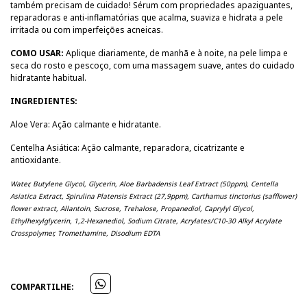
também precisam de cuidado! Sérum com propriedades apaziguantes,
reparadoras e anti-inflamatórias que acalma, suaviza e hidrata a pele
irritada ou com imperfeições acneicas.
COMO USAR:
Aplique diariamente, de manhã e à noite, na pele limpa e
seca do rosto e pescoço, com uma massagem suave, antes do cuidado
hidratante habitual.
INGREDIENTES:
Aloe Vera: Ação calmante e hidratante.
Centelha Asiática: Ação calmante, reparadora, cicatrizante e
antioxidante.
Water, Butylene Glycol, Glycerin, Aloe Barbadensis Leaf Extract (50ppm), Centella
Asiatica Extract, Spirulina Platensis Extract (27,9ppm), Carthamus tinctorius (safflower)
flower extract, Allantoin, Sucrose, Trehalose, Propanediol, Caprylyl Glycol,
Ethylhexylglycerin, 1,2-Hexanediol, Sodium Citrate, Acrylates/C10-30 Alkyl Acrylate
Crosspolymer, Tromethamine, Disodium EDTA
COMPARTILHE: