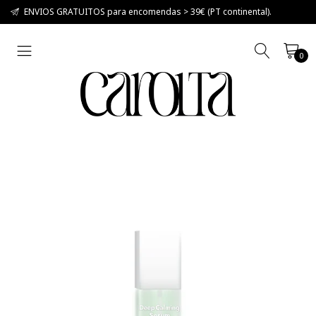
ENVIOS GRATUITOS para encomendas > 39€ (PT continental).
0