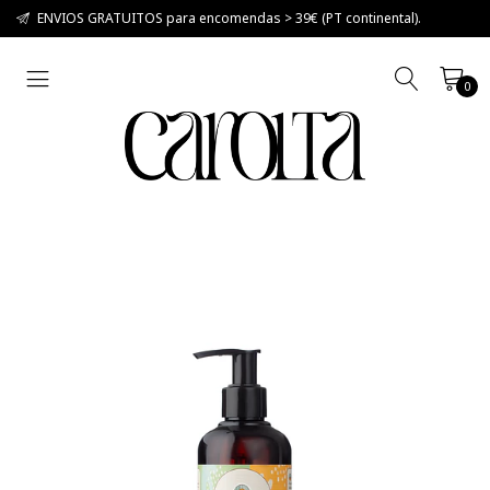
ENVIOS GRATUITOS para encomendas > 39€ (PT continental).
0