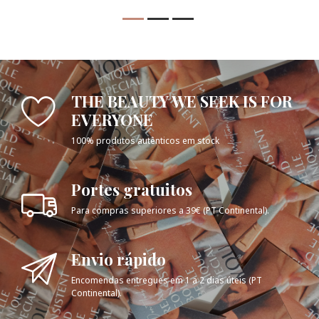
THE BEAUTY WE SEEK IS FOR
EVERYONE
100% produtos autênticos em stock
Portes gratuitos
Para compras superiores a 39€ (PT Continental).
Envio rápido
Encomendas entregues em 1 a 2 dias úteis (PT
Continental).