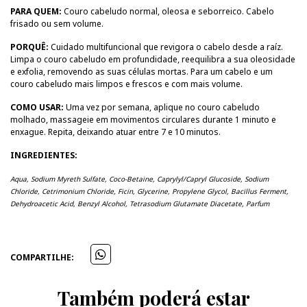
PARA QUEM:
Couro cabeludo normal, oleosa e seborreico. Cabelo
frisado ou sem volume.
PORQUÊ:
Cuidado multifuncional que revigora o cabelo desde a raíz.
Limpa o couro cabeludo em profundidade, reequilibra a sua oleosidade
e exfolia, removendo as suas células mortas. Para um cabelo e um
couro cabeludo mais limpos e frescos e com mais volume.
COMO USAR:
Uma vez por semana, aplique no couro cabeludo
molhado, massageie em movimentos circulares durante 1 minuto e
enxague. Repita, deixando atuar entre 7 e 10 minutos.
INGREDIENTES:
Aqua, Sodium Myreth Sulfate, Coco-Betaine, Caprylyl/Capryl Glucoside, Sodium
Chloride, Cetrimonium Chloride, Ficin, Glycerine, Propylene Glycol, Bacillus Ferment,
Dehydroacetic Acid, Benzyl Alcohol, Tetrasodium Glutamate Diacetate, Parfum
COMPARTILHE:
Também poderá estar