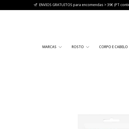
ENVIOS GRATUITOS para encomendas > 39€ (PT contin
MARCAS
ROSTO
CORPO E CABELO