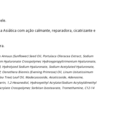
ele.
 Asiática com ação calmante, reparadora, cicatrizante e
ra.
us Annuus (Sunflower) Seed Oil, Portulaca Oleracea Extract, Sodium
um Hyaluronate Crosspolymer, Hydroxypropyltrimonium Hyaluronate,
id, Hydrolyzed Sodium Hyaluronate, Sodium Acetylated Hyaluronate,
P, Oenothera Biennis (Evening Primrose) Oil, Linum Usitatissimum
(Tea Tree) Leaf Oil, Madecassoside, Asiaticoside, Adenosine,
cerin, 1,2-Hexanediol, Hydroxyethyl Acrylate/Sodium Acryloyldimethyl
Acrylate Crosspolymer, Sorbitan Isostearate, Tromethamine, C12-14