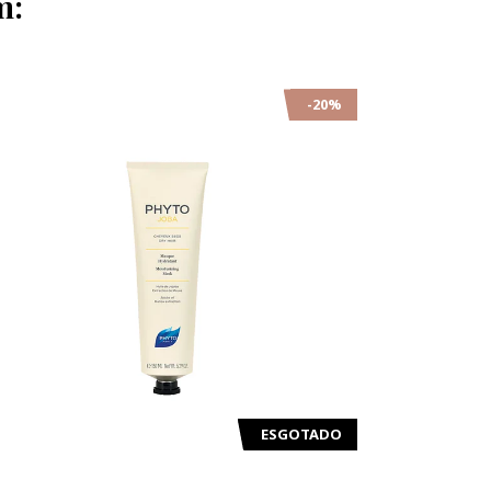
m:
-20%
ESGOTADO