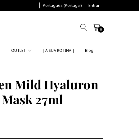
Português (Portugal)
Entrar
0
S
OUTLET
| A SUA ROTINA |
Blog
en Mild Hyaluron
 Mask 27ml