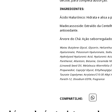
decote, para completa absorção.
INGREDIENTES:
Ácido Hialurónico: Hidrata e alisa a p
Madecassoside: Extraído da Centelha
antioxidante.
Árvore do Chá: Ação seborregulado
Water, Butylene Glycol, Glycerin, Helianth
Hyaluronate, Potassium Hyaluronate, Sodi
Hydrolyzed Hyaluronic Acid, Hyaluronic Ac
Panthenol, Allantoin, Betaine, Ceramide N
(Linseed) Seed Oil, Melaleuca Alternifolia 
Propanediol, Caprylyl Glycol, Ethylhexylgly
Taurate Copolymer, Acrylates/C10-30 Alkyl 
Pareth-12, Disodium EDTA, Fragrance
COMPARTILHE: