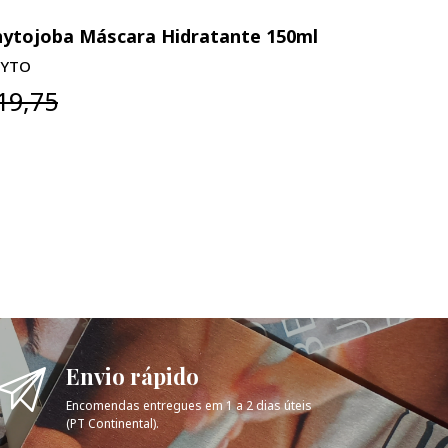
ytojoba Máscara Hidratante 150ml
Hydrageni
Creme-mou
HYTO
LIERAC
19,75
€10,68
€
Envio rápido
Encomendas entregues em 1 a 2 dias úteis
(PT Continental).