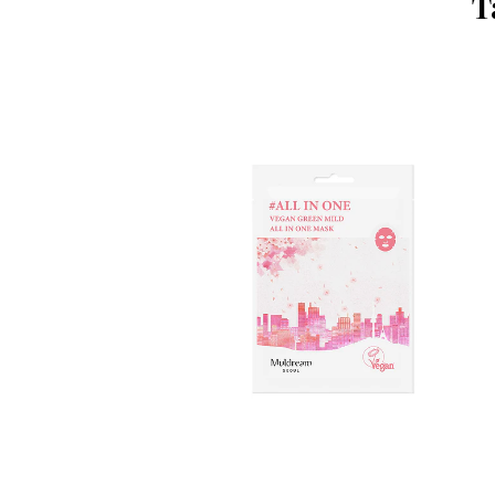
T
ESGOTADO