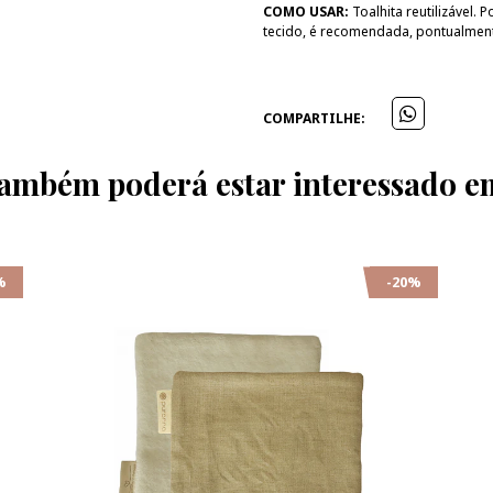
COMO USAR:
Toalhita reutilizável.
tecido, é recomendada, pontualment
COMPARTILHE:
ambém poderá estar interessado e
%
-20%