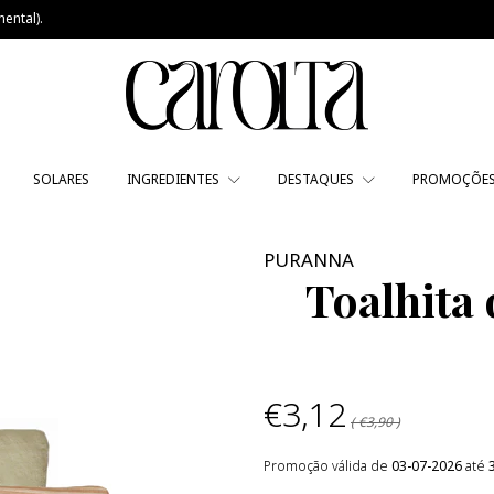
ental).
SOLARES
INGREDIENTES
DESTAQUES
PROMOÇÕE
PURANNA
Toalhita
€3,12
( €3,90 )
Promoção válida de
03-07-2026
até