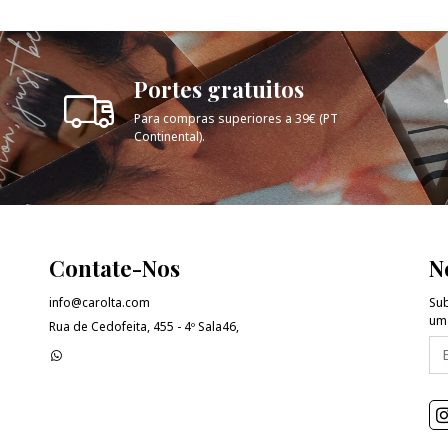
Portes gratuitos
Para compras superiores a 39€ (PT
Continental).
Contate-Nos
N
info@carolta.com
Sub
uma
Rua de Cedofeita, 455 - 4º Sala46,