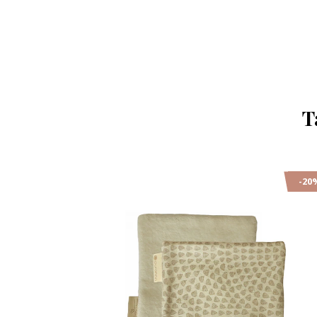
T
-20%
-20