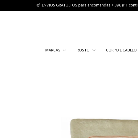
ENVIOS GRATUITOS para encomendas > 39€ (PT contin
MARCAS
ROSTO
CORPO E CABELO