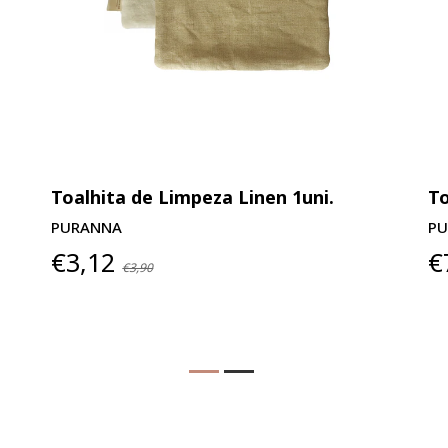
Toalhita de Limpeza Linen 1uni.
To
PURANNA
P
€3,12
€
€3,90