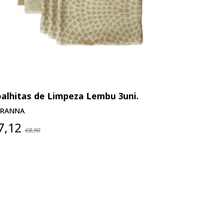
alhitas de Limpeza Lembu 3uni.
Toalhitas
URANNA
PURANNA
7,12
€7,12
€8,90
€8,