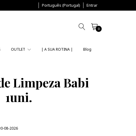
Português (Portugal)
Entrar
0
S
OUTLET
| A SUA ROTINA |
Blog
 de Limpeza Babi
1uni.
30-08-2026