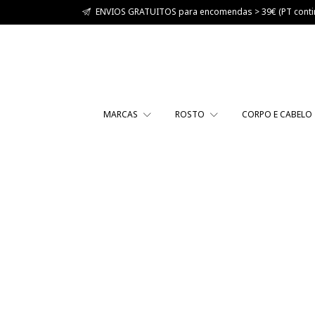
ENVIOS GRATUITOS para encomendas > 39€ (PT contin
MARCAS
ROSTO
CORPO E CABELO