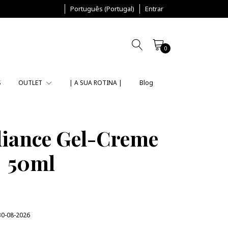
Português (Portugal)
Entrar
0
S
OUTLET
| A SUA ROTINA |
Blog
iance Gel-Creme
50ml
30-08-2026