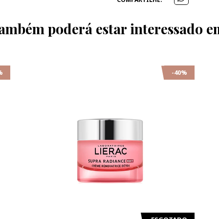
ambém poderá estar interessado e
%
-40%