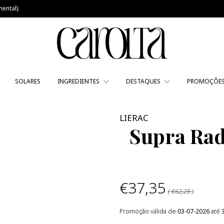
ental).
SOLARES
INGREDIENTES
DESTAQUES
PROMOÇÕE
LIERAC
Supra Rad
€37,35
( €62,25 )
Promoção válida de
03-07-2026
até