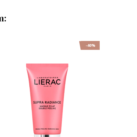
m:
-40%