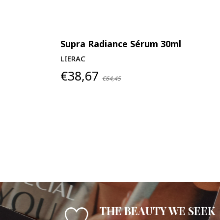
ESGOTADO
Supra Radiance Sérum 30ml
LIERAC
€38,67
€64,45
THE BEAUTY WE SEEK