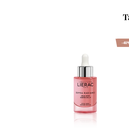
T
-40%
-40