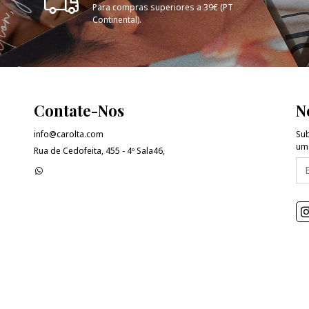
Para compras superiores a 39€ (PT
Continental).
Contate-Nos
N
info@carolta.com
Sub
uma
Rua de Cedofeita, 455 - 4º Sala46,