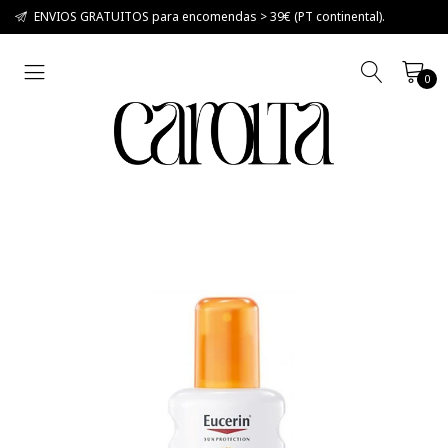
ENVIOS GRATUITOS para encomendas > 39€ (PT continental).
0