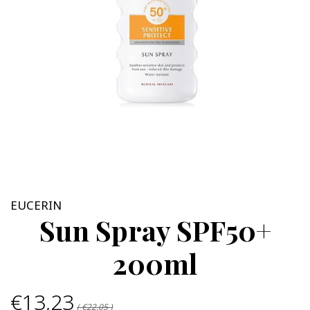
EUCERIN
Sun Spray SPF50+
200ml
€13,23
( €22,05 )