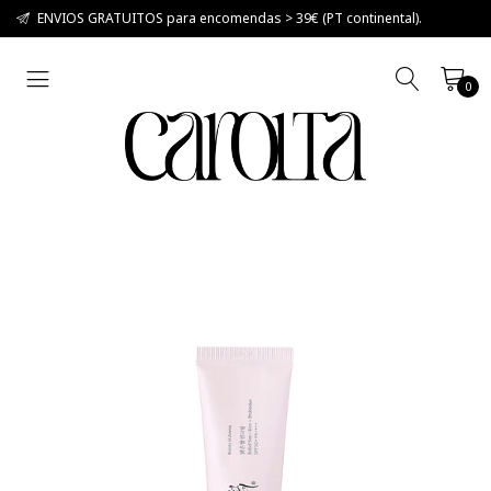
ENVIOS GRATUITOS para encomendas > 39€ (PT continental).
0