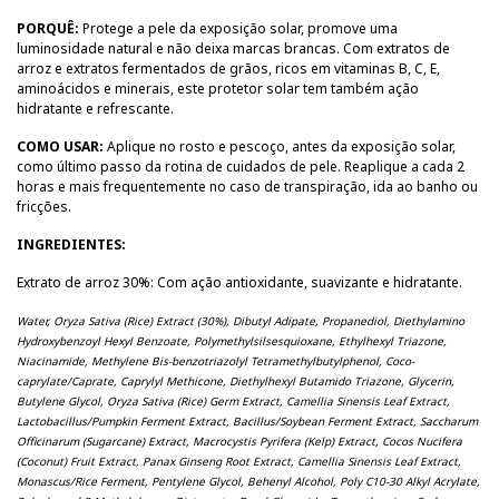
PORQUÊ:
Protege a pele da exposição solar, promove uma
luminosidade natural e não deixa marcas brancas. Com extratos de
arroz e extratos fermentados de grãos, ricos em vitaminas B, C, E,
aminoácidos e minerais, este protetor solar tem também ação
hidratante e refrescante.
COMO USAR:
Aplique no rosto e pescoço, antes da exposição solar,
como último passo da rotina de cuidados de pele. Reaplique a cada 2
horas e mais frequentemente no caso de transpiração, ida ao banho ou
fricções.
INGREDIENTES:
Extrato de arroz 30%: Com ação antioxidante, suavizante e hidratante.
Water, Oryza Sativa (Rice) Extract (30%), Dibutyl Adipate, Propanediol, Diethylamino
Hydroxybenzoyl Hexyl Benzoate, Polymethylsilsesquioxane, Ethylhexyl Triazone,
Niacinamide, Methylene Bis-benzotriazolyl Tetramethylbutylphenol, Coco-
caprylate/Caprate, Caprylyl Methicone, Diethylhexyl Butamido Triazone, Glycerin,
Butylene Glycol, Oryza Sativa (Rice) Germ Extract, Camellia Sinensis Leaf Extract,
Lactobacillus/Pumpkin Ferment Extract, Bacillus/Soybean Ferment Extract, Saccharum
Officinarum (Sugarcane) Extract, Macrocystis Pyrifera (Kelp) Extract, Cocos Nucifera
(Coconut) Fruit Extract, Panax Ginseng Root Extract, Camellia Sinensis Leaf Extract,
Monascus/Rice Ferment, Pentylene Glycol, Behenyl Alcohol, Poly C10-30 Alkyl Acrylate,