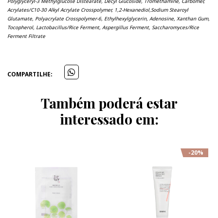
Polyglyceryl-3 Methylglucose Distearate, Decyl Glucoside, Tromethamine, Carbomer,
Acrylates/C10-30 Alkyl Acrylate Crosspolymer, 1,2-Hexanediol,Sodium Stearoyl
Glutamate, Polyacrylate Crosspolymer-6, Ethylhexylglycerin, Adenosine, Xanthan Gum,
Tocopherol, Lactobacillus/Rice Ferment, Aspergillus Ferment, Saccharomyces/Rice
Ferment Filtrate
COMPARTILHE:
Também poderá estar
interessado em:
-20%