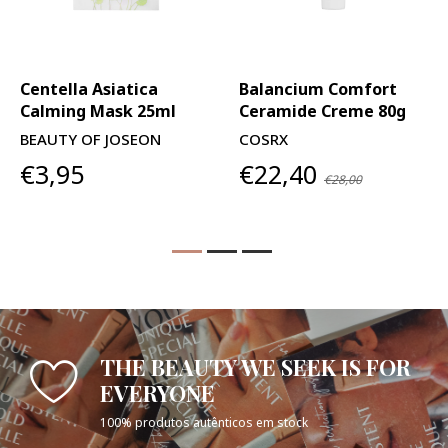
Centella Asiatica
Balancium Comfort
Calming Mask 25ml
Ceramide Creme 80g
BEAUTY OF JOSEON
COSRX
€3,95
€22,40
€28,00
THE BEAUTY WE SEEK IS FOR
EVERYONE
100% produtos autênticos em stock