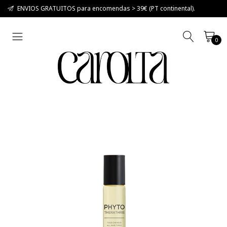
ENVIOS GRATUITOS para encomendas > 39€ (PT continental).
0