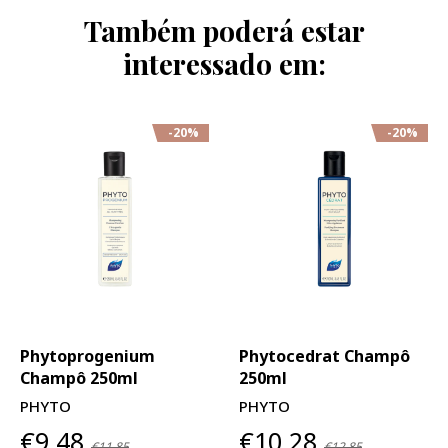
Também poderá estar
interessado em:
-20%
-20%
Phytoprogenium
Phytocedrat Champô
Champô 250ml
250ml
PHYTO
PHYTO
€9,48
€10,28
€11,85
€12,85