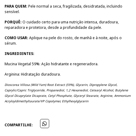
PARA QUEM:
Pele normal a seca, fragilizada, desidratada, incluindo
sensível.
PORQUÊ:
O cuidado certo para uma nutrição intensa, duradoura,
reparadora e protetora, desde a profundidade da pele.
COMO USAR:
Aplique na pele do rosto, de manhã e à noite, após o
sérum.
INGREDIENTES:
Mucina Vegetal 59%: Ação hidratante e regeneradora.
Arginina: Hidratação duradoura.
Dioscorea Villosa (Wild Yam) Root Extract (59%), Glycerin, Dipropylene Glycol,
Caprylic/Capric Triglyceride, Propanediol, 1,2 Hexanediol, Cetearyl Alcohol, Butylene
Glycol Dicaprylate Dicaprate, Cetyl Phosphate, Glyceryl Stearate, Arginine, Ammonium
Acryloyldimethyltaurate/VP Copolymer, Ethylhexylglycerin
COMPARTILHE: