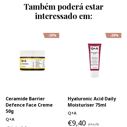
Também poderá estar
interessado em:
-20%
-20%
Ceramide Barrier
Hyaluronic Acid Daily
Defence Face Creme
Moisturiser 75ml
50g
Q+A
Q+A
€9,40
€11,75