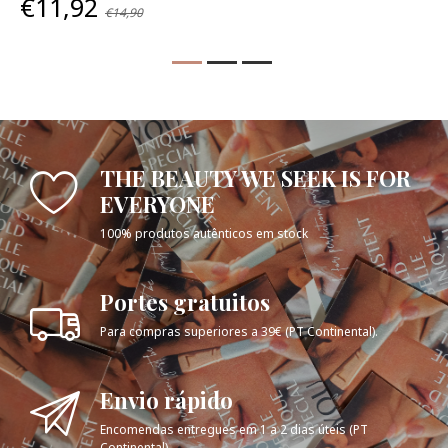
€11,92
€14,90
THE BEAUTY WE SEEK IS FOR
EVERYONE
100% produtos autênticos em stock
Portes gratuitos
Para compras superiores a 39€ (PT Continental).
Envio rápido
Encomendas entregues em 1 a 2 dias úteis (PT
Continental).