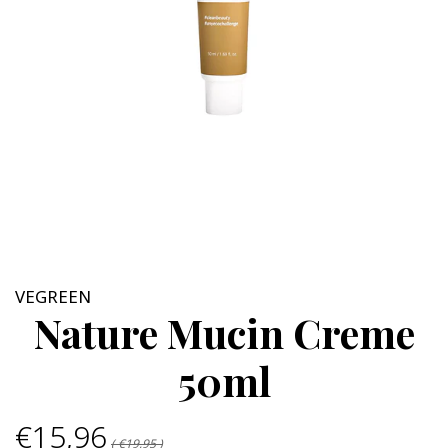
VEGREEN
Nature Mucin Creme
50ml
€15,96
( €19,95 )