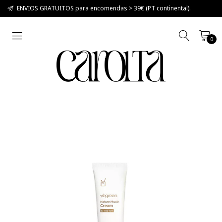
ENVIOS GRATUITOS para encomendas > 39€ (PT continental).
0