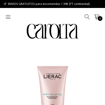
ENVIOS GRATUITOS para encomendas > 39€ (PT continental).
0