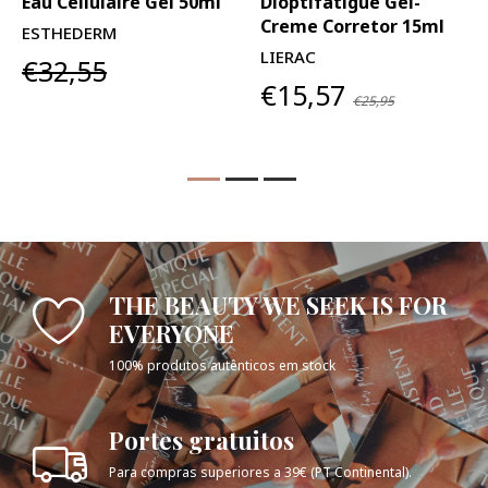
Eau Cellulaire Gel 50ml
Dioptifatigue Gel-
Creme Corretor 15ml
ESTHEDERM
LIERAC
€32,55
€15,57
€25,95
THE BEAUTY WE SEEK IS FOR
EVERYONE
100% produtos autênticos em stock
Portes gratuitos
Para compras superiores a 39€ (PT Continental).