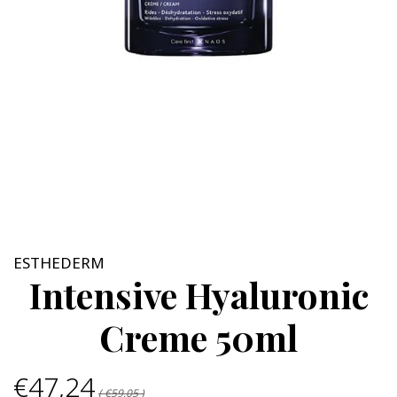
ESTHEDERM
Intensive Hyaluronic
Creme 50ml
€47,24
( €59,05 )