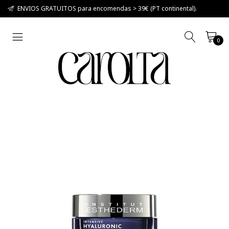
ENVIOS GRATUITOS para encomendas > 39€ (PT continental).
0