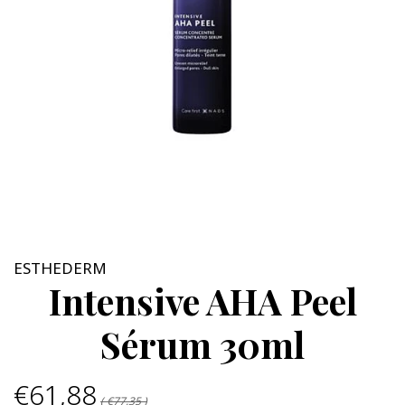
ESTHEDERM
Intensive AHA Peel
Sérum 30ml
€61,88
( €77,35 )