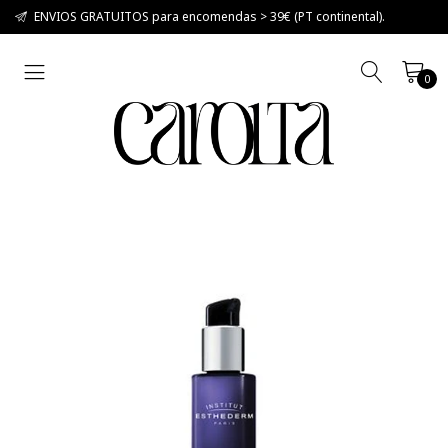
ENVIOS GRATUITOS para encomendas > 39€ (PT continental).
0