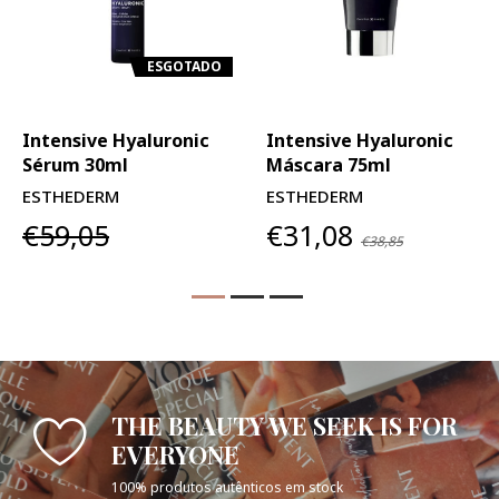
ESGOTADO
Intensive Hyaluronic
Intensive Hyaluronic
Sérum 30ml
Máscara 75ml
ESTHEDERM
ESTHEDERM
€59,05
€31,08
€38,85
THE BEAUTY WE SEEK IS FOR
EVERYONE
100% produtos autênticos em stock