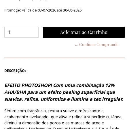
Promoção válida de
03-07-2026
até
30-08-2026
← Continue Comprando
DESCRIÇÃO:
EFEITO PHOTOSHOP! Com uma combinação 12%
AHA/BHA para um efeito peeling superficial que
suaviza, refina, uniformiza e ilumina a tez irregular.
Sérum com fragrância, textura suave e refrescante e
acabamento aveludado, que alisa e refina a superfície cutânea,
diminui a dimensão dos poros e as marcas de acne e
uniformiza a tez irregular. O seu pH otimizado 4-4,5 e o Ácido