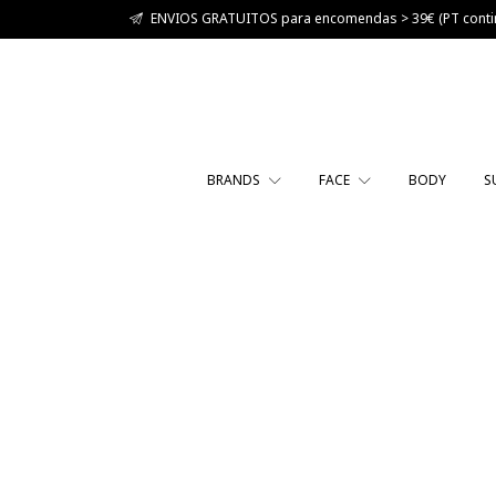
ENVIOS GRATUITOS para encomendas > 39€ (PT contin
BRANDS
FACE
BODY
S