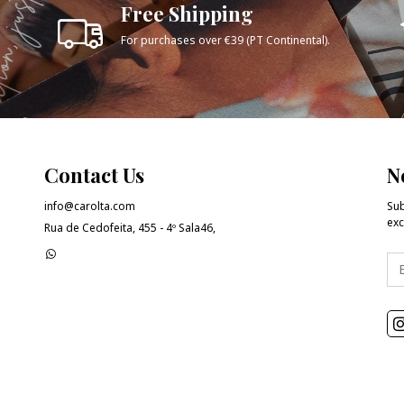
Free Shipping
For purchases over €39 (PT Continental).
Contact Us
N
info@carolta.com
Sub
exc
Rua de Cedofeita, 455 - 4º Sala46,