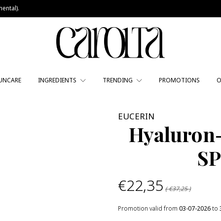
ental).
UNCARE
INGREDIENTS
TRENDING
PROMOTIONS
O
EUCERIN
Hyaluron-
SP
€22,35
( €37,25 )
Promotion valid from
03-07-2026
to