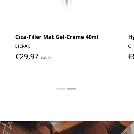
Cica-Filler Mat Gel-Creme 40ml
Hy
LIERAC
Q
€29,97
€
€49,95