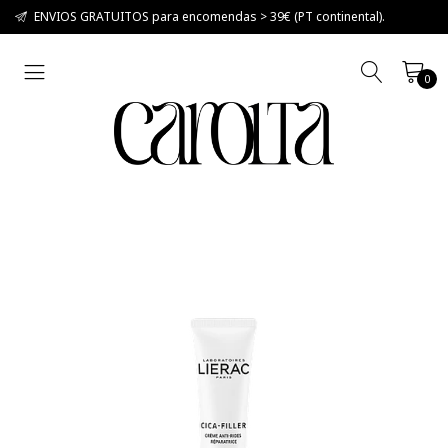
ENVIOS GRATUITOS para encomendas > 39€ (PT continental).
0