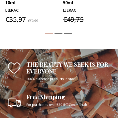
10ml
50ml
LIERAC
LIERAC
€35,97
€49,75
€59,95
THE BEAUTY WE SEEK IS FOR
EVERYONE
100% authentic products in stock
Free Shipping
For purchases over €39 (PT Continental).