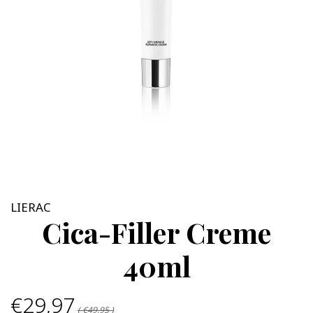
LIERAC
Cica-Filler Creme
40ml
€29,97
( €49,95 )