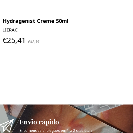
ydragenist Creme 50ml
Premium 
ERAC
LIERAC
25,41
€38,97
€42,35
€
Envio rápido
Encomendas entregues em 1 a 2 dias úteis