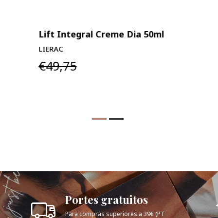
Lift Integral Creme Dia 50ml
H
LIERAC
LI
€49,75
€
Portes gratuitos
Para compras superiores a 39€ (PT