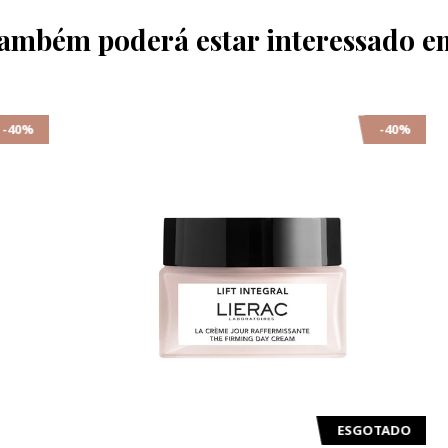
ambém poderá estar interessado e
%
-40%
ESGOTADO