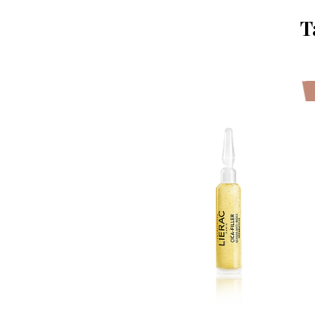
T
-40%
-40