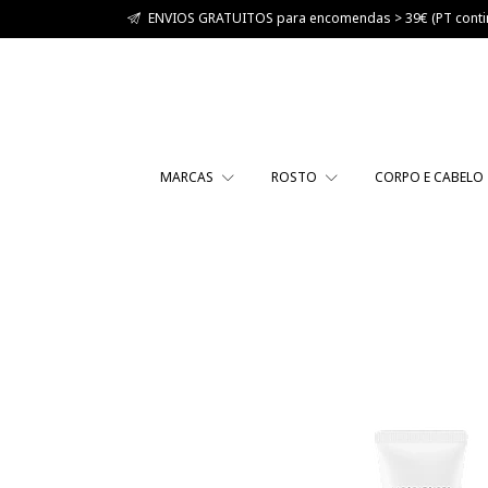
ENVIOS GRATUITOS para encomendas > 39€ (PT contin
MARCAS
ROSTO
CORPO E CABELO