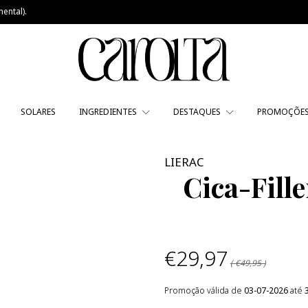
ental).
SOLARES
INGREDIENTES
DESTAQUES
PROMOÇÕE
LIERAC
Cica-Fill
€29,97
( €49,95 )
Promoção válida de
03-07-2026
até