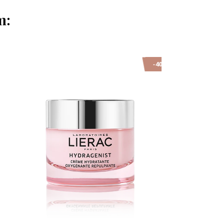
m:
-40%