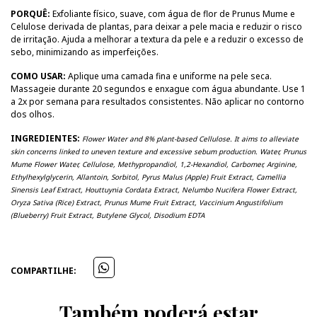
PORQUÊ:
Exfoliante físico, suave, com água de flor de Prunus Mume e
Celulose derivada de plantas, para deixar a pele macia e reduzir o risco
de irritação. Ajuda a melhorar a textura da pele e a reduzir o excesso de
sebo, minimizando as imperfeições.
COMO USAR:
Aplique uma camada fina e uniforme na pele seca.
Massageie durante 20 segundos e enxague com água abundante. Use 1
a 2x por semana para resultados consistentes. Não aplicar no contorno
dos olhos.
INGREDIENTES:
Flower Water and 8% plant-based Cellulose. It aims to alleviate
skin concerns linked to uneven texture and excessive sebum production. Water, Prunus
Mume Flower Water, Cellulose, Methypropandiol, 1,2-Hexandiol, Carbomer, Arginine,
Ethylhexylglycerin, Allantoin, Sorbitol, Pyrus Malus (Apple) Fruit Extract, Camellia
Sinensis Leaf Extract, Houttuynia Cordata Extract, Nelumbo Nucifera Flower Extract,
Oryza Sativa (Rice) Extract, Prunus Mume Fruit Extract, Vaccinium Angustifolium
(Blueberry) Fruit Extract, Butylene Glycol, Disodium EDTA
COMPARTILHE:
Também poderá estar