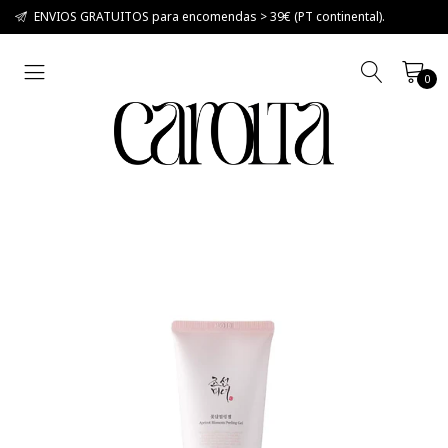
ENVIOS GRATUITOS para encomendas > 39€ (PT continental).
0