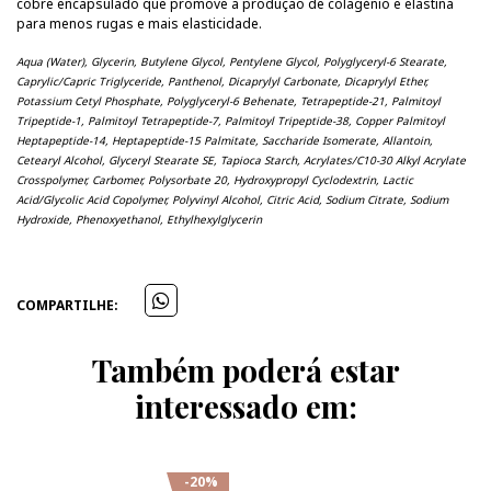
cobre encapsulado que promove a produção de colagénio e elastina
para menos rugas e mais elasticidade.
Aqua (Water), Glycerin, Butylene Glycol, Pentylene Glycol, Polyglyceryl-6 Stearate,
Caprylic/Capric Triglyceride, Panthenol, Dicaprylyl Carbonate, Dicaprylyl Ether,
Potassium Cetyl Phosphate, Polyglyceryl-6 Behenate, Tetrapeptide-21, Palmitoyl
Tripeptide-1, Palmitoyl Tetrapeptide-7, Palmitoyl Tripeptide-38, Copper Palmitoyl
Heptapeptide-14, Heptapeptide-15 Palmitate, Saccharide Isomerate, Allantoin,
Cetearyl Alcohol, Glyceryl Stearate SE, Tapioca Starch, Acrylates/C10-30 Alkyl Acrylate
Crosspolymer, Carbomer, Polysorbate 20, Hydroxypropyl Cyclodextrin, Lactic
Acid/Glycolic Acid Copolymer, Polyvinyl Alcohol, Citric Acid, Sodium Citrate, Sodium
Hydroxide, Phenoxyethanol, Ethylhexylglycerin
COMPARTILHE:
Também poderá estar
interessado em:
-20%