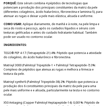
PORQUÊ:
Este sérum combina 4 péptidos de tecnologias que
potenciam a produção dos principais constituintes da matriz da pele
(diferentes colagénios, ácido hialurónico, fibronectina e laminina-5), para
atenuar as rugas e deixar a pele mais elástica, alisada e uniforme.
COMO USAR:
Aplique diariamente, de manhã e à noite, na pele limpa e
seca do rosto e pescoço, após os cuidados líquidos e séruns com
texturas gelificadas e antes do cuidado hidratante habitual. Também
pode ser usado no contorno ocular.
INGREDIENTES:
TEGO® PEP 4-17 (Tetrapeptide-21) 4%: Péptido que potencia a atividade
do colagénio, do ácido hialurónico e fibronectina.
Matrixyl 3000 (Palmitoyl Tripeptide-1 + Palmitoyl Tetrapeptide-7) 3%:
Complexo de péptidos que atenua as rugas e melhora a firmeza e
textura da pele.
Matrixyl synthe’6 (Palmitoyl Tripeptide-38) 2%: Péptido que potencia a
produção dos 6 constituintes principais da matriz da pele para uma
pele mais uniforme e e alisada, particularmente na testa e no contorno
ocular.
X50 Antiaging (Copper Palmitoyl Heptapeptide-14): 0,001%: Péptido de