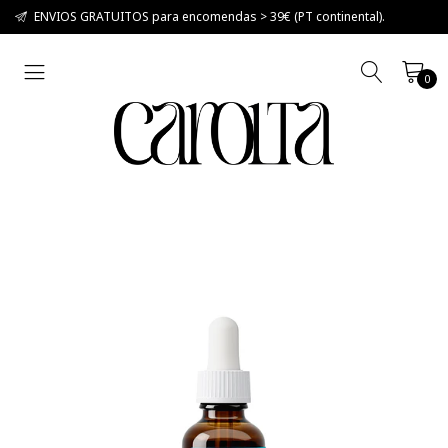
ENVIOS GRATUITOS para encomendas > 39€ (PT continental).
0