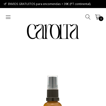
ENVIOS GRATUITOS para encomendas > 39€ (PT continental).
0