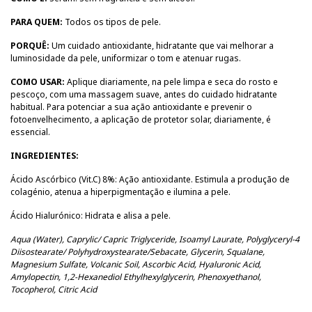
PARA QUEM:
Todos os tipos de pele.
PORQUÊ:
Um cuidado antioxidante, hidratante que vai melhorar a
luminosidade da pele, uniformizar o tom e atenuar rugas.
COMO USAR:
Aplique diariamente, na pele limpa e seca do rosto e
pescoço, com uma massagem suave, antes do cuidado hidratante
habitual. Para potenciar a sua ação antioxidante e prevenir o
fotoenvelhecimento, a aplicação de protetor solar, diariamente, é
essencial.
INGREDIENTES:
Ácido Ascórbico (Vit.C) 8%: Ação antioxidante. Estimula a produção de
colagénio, atenua a hiperpigmentação e ilumina a pele.
Ácido Hialurónico: Hidrata e alisa a pele.
Aqua (Water), Caprylic/ Capric Triglyceride, Isoamyl Laurate, Polyglyceryl-4
Diisostearate/ Polyhydroxystearate/Sebacate, Glycerin, Squalane,
Magnesium Sulfate, Volcanic Soil, Ascorbic Acid, Hyaluronic Acid,
Amylopectin, 1,2-Hexanediol Ethylhexylglycerin, Phenoxyethanol,
Tocopherol, Citric Acid