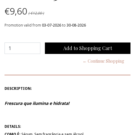
€9,60
( €12,00 )
Promotion valid from
03-07-2026
to
30-08-2026
← Continue Shopping
DESCRIPTION:
Frescura que ilumina e hidrata!
DETAILS:
COMO É:
Sérum. Sem fragrância e sem álcool.