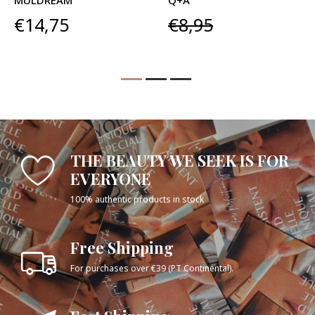
MULDREAM
Q+A
€14,75
€8,95
THE BEAUTY WE SEEK IS FOR
EVERYONE
100% authentic products in stock
Free Shipping
For purchases over €39 (PT Continental).