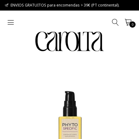
ENVIOS GRATUITOS para encomendas > 39€ (PT continental).
0