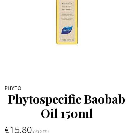
PHYTO
Phytospecific Baobab
Oil 150ml
€15,80
( €19,75 )