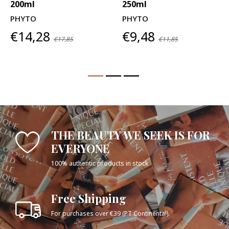
200ml
250ml
PHYTO
PHYTO
€14,28
€9,48
€17,85
€11,85
THE BEAUTY WE SEEK IS FOR
EVERYONE
100% authentic products in stock
Free Shipping
For purchases over €39 (PT Continental).