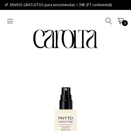
ENVIOS GRATUITOS para encomendas > 39€ (PT continental).
0