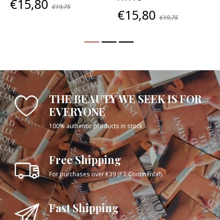
€15,80
€19,75
€15,80
€19,75
THE BEAUTY WE SEEK IS FOR
EVERYONE
100% authentic products in stock
Free Shipping
For purchases over €39 (PT Continental).
Fast Shipping