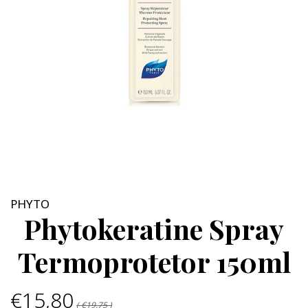
PHYTO
Phytokeratine Spray
Termoprotetor 150ml
€15,80
( €19,75 )