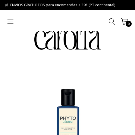
ENVIOS GRATUITOS para encomendas > 39€ (PT continental).
0