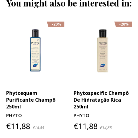
You might also be interested in:
-20%
-20%
Phytosquam
Phytospecific Champô
Purificante Champô
De Hidratação Rica
250ml
250ml
PHYTO
PHYTO
€11,88
€11,88
€14,85
€14,85