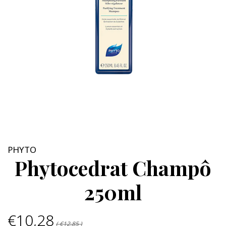
PHYTO
Phytocedrat Champô
250ml
€10,28
( €12,85 )