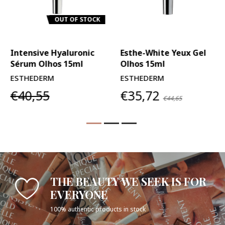
OUT OF STOCK
Intensive Hyaluronic
Esthe-White Yeux Gel
Sérum Olhos 15ml
Olhos 15ml
ESTHEDERM
ESTHEDERM
€40,55
€35,72
€44,65
THE BEAUTY WE SEEK IS FOR
EVERYONE
100% authentic products in stock