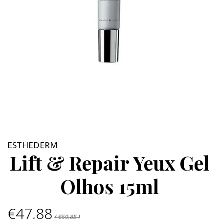
ESTHEDERM
Lift & Repair Yeux Gel
Olhos 15ml
€47,88
( €59,85 )