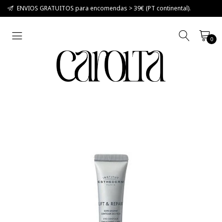
ENVIOS GRATUITOS para encomendas > 39€ (PT continental).
0