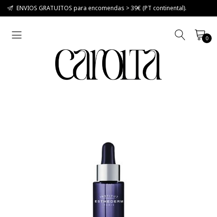
ENVIOS GRATUITOS para encomendas > 39€ (PT continental).
0