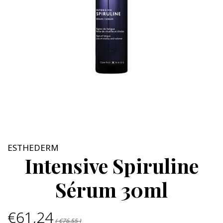
ESTHEDERM
Intensive Spiruline
Sérum 30ml
€61,24
( €76,55 )