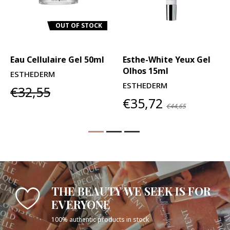
OUT OF STOCK
Eau Cellulaire Gel 50ml
Esthe-White Yeux Gel
Olhos 15ml
ESTHEDERM
ESTHEDERM
€32,55
€35,72
€44,65
THE BEAUTY WE SEEK IS FOR
EVERYONE
100% authentic products in stock