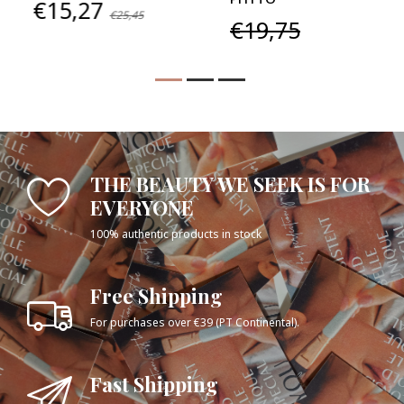
€15,27
€25,45
€19,75
THE BEAUTY WE SEEK IS FOR
EVERYONE
100% authentic products in stock
Free Shipping
For purchases over €39 (PT Continental).
Fast Shipping