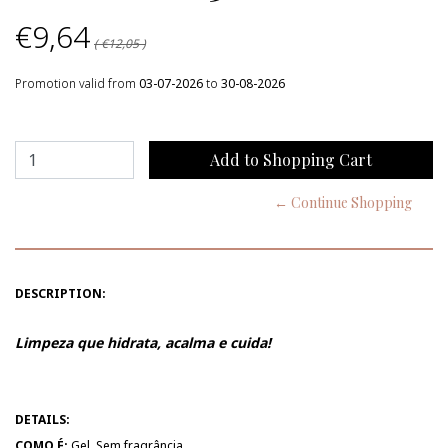
€9,64
( €12,05 )
Promotion valid from
03-07-2026
to
30-08-2026
← Continue Shopping
DESCRIPTION:
Limpeza que hidrata, acalma e cuida!
DETAILS:
COMO É:
Gel. Sem fragrância.