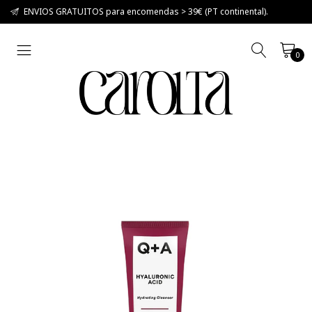
ENVIOS GRATUITOS para encomendas > 39€ (PT continental).
0