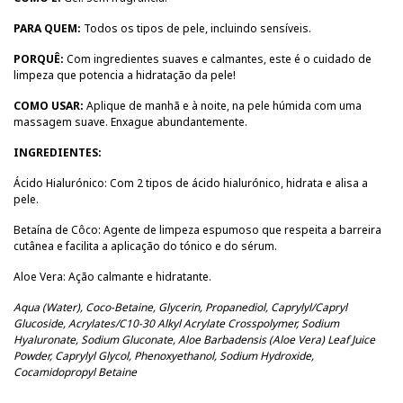
PARA QUEM:
Todos os tipos de pele, incluindo sensíveis.
PORQUÊ:
Com ingredientes suaves e calmantes, este é o cuidado de
limpeza que potencia a hidratação da pele!
COMO USAR:
Aplique de manhã e à noite, na pele húmida com uma
massagem suave. Enxague abundantemente.
INGREDIENTES:
Ácido Hialurónico: Com 2 tipos de ácido hialurónico, hidrata e alisa a
pele.
Betaína de Côco: Agente de limpeza espumoso que respeita a barreira
cutânea e facilita a aplicação do tónico e do sérum.
Aloe Vera: Ação calmante e hidratante.
Aqua (Water), Coco-Betaine, Glycerin, Propanediol, Caprylyl/Capryl
Glucoside, Acrylates/C10-30 Alkyl Acrylate Crosspolymer, Sodium
Hyaluronate, Sodium Gluconate, Aloe Barbadensis (Aloe Vera) Leaf Juice
Powder, Caprylyl Glycol, Phenoxyethanol, Sodium Hydroxide,
Cocamidopropyl Betaine