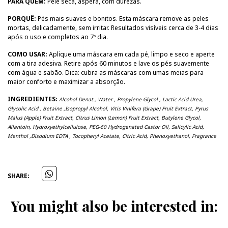
PARA QUEM:
Pele seca, áspera, com durezas.
PORQUÊ:
Pés mais suaves e bonitos. Esta máscara remove as peles
mortas, delicadamente, sem irritar. Resultados visíveis cerca de 3-4 dias
após o uso e completos ao 7º dia.
COMO USAR:
Aplique uma máscara em cada pé, limpo e seco e aperte
com a tira adesiva. Retire após 60 minutos e lave os pés suavemente
com água e sabão. Dica: cubra as máscaras com umas meias para
maior conforto e maximizar a absorção.
INGREDIENTES:
Alcohol Denat., Water , Propylene Glycol , Lactic Acid Urea,
Glycolic Acid , Betaine ,Isopropyl Alcohol, Vitis Vinifera (Grape) Fruit Extract, Pyrus
Malus (Apple) Fruit Extract, Citrus Limon (Lemon) Fruit Extract, Butylene Glycol,
Allantoin, Hydroxyethylcellulose, PEG-60 Hydrogenated Castor Oil, Salicylic Acid,
Menthol ,Disodium EDTA , Tocopheryl Acetate, Citric Acid, Phenoxyethanol, Fragrance
SHARE:
You might also be interested in: