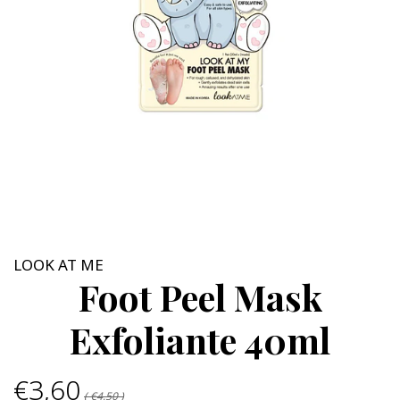
LOOK AT ME
Foot Peel Mask
Exfoliante 40ml
€3,60
( €4,50 )