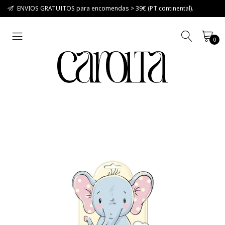
ENVIOS GRATUITOS para encomendas > 39€ (PT continental).
0