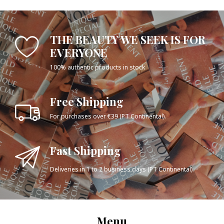
THE BEAUTY WE SEEK IS FOR
EVERYONE
100% authentic products in stock
Free Shipping
For purchases over €39 (PT Continental).
Fast Shipping
Deliveries in 1 to 2 business days (PT Continental).
Menu