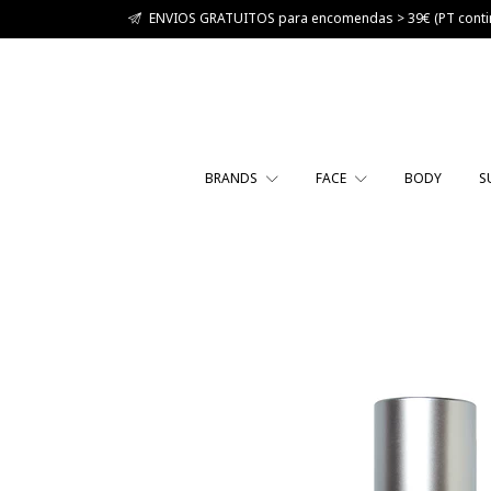
ENVIOS GRATUITOS para encomendas > 39€ (PT contin
BRANDS
FACE
BODY
S