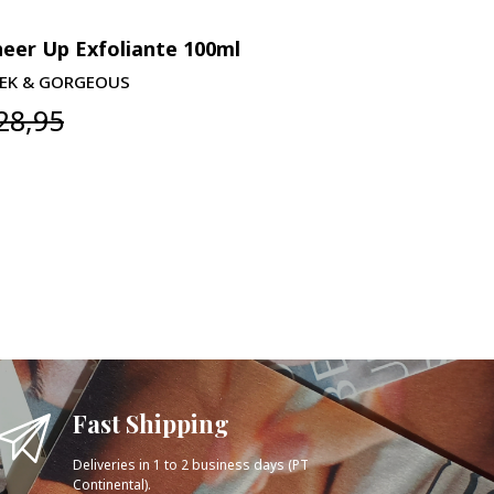
eer Up Exfoliante 100ml
Cheer Up 
EK & GORGEOUS
GEEK & GO
28,95
€11,00
Fast Shipping
Deliveries in 1 to 2 business days (PT
Continental).