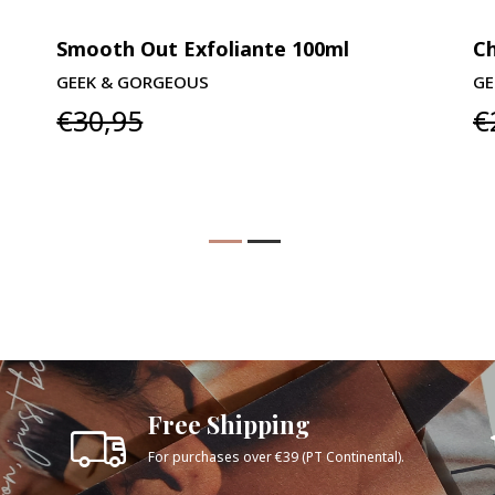
Smooth Out Exfoliante 100ml
Ch
GEEK & GORGEOUS
GE
€30,95
€
Free Shipping
For purchases over €39 (PT Continental).