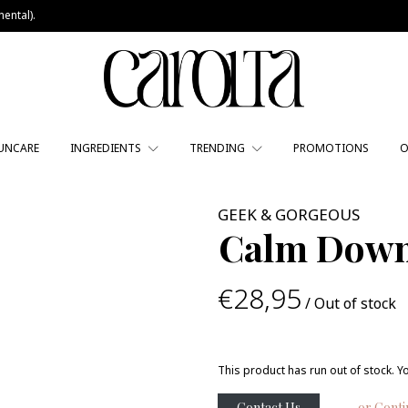
ental).
UNCARE
INGREDIENTS
TRENDING
PROMOTIONS
O
GEEK & GORGEOUS
Calm Down 
€28,95
/ Out of stock
This product has run out of stock. Y
Contact Us
← or Conti