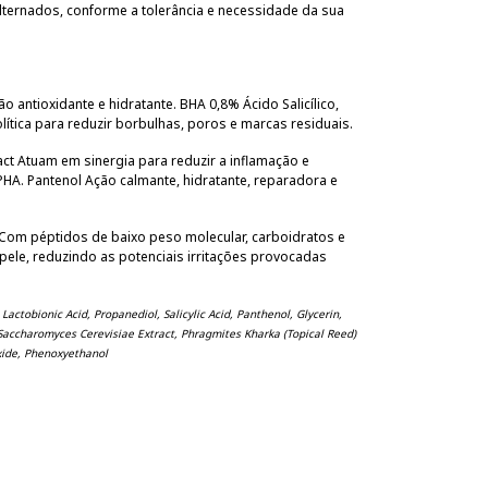
lternados, conforme a tolerância e necessidade da sua
 antioxidante e hidratante. BHA 0,8% Ácido Salicílico,
lítica para reduzir borbulhas, poros e marcas residuais.
ct Atuam em sinergia para reduzir a inflamação e
HA. Pantenol Ação calmante, hidratante, reparadora e
 Com péptidos de baixo peso molecular, carboidratos e
pele, reduzindo as potenciais irritações provocadas
actobionic Acid, Propanediol, Salicylic Acid, Panthenol, Glycerin,
, Saccharomyces Cerevisiae Extract, Phragmites Kharka (Topical Reed)
xide, Phenoxyethanol