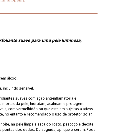
xfoliante suave para uma pele luminosa,
sem álcool.
 incluindo sensível.
liantes suaves com ação anti-inflamatória e
s mortas da pele, hidratam, acalmam e protegem.
eis, com vermelhidão ou que estejam sujeitas a ativos
nte, no entanto é recomendado o uso de protetor solar.
noite, na pele limpa e seca do rosto, pescoço e decote,
 pontas dos dedos. De seguida, aplique o sérum. Pode