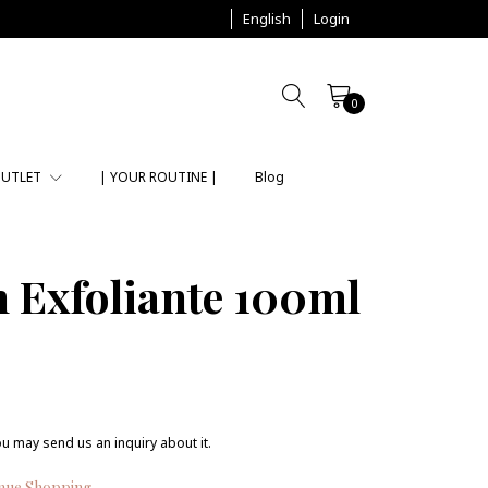
English
Login
0
UTLET
| YOUR ROUTINE |
Blog
Exfoliante 100ml
ou may send us an inquiry about it.
nue Shopping