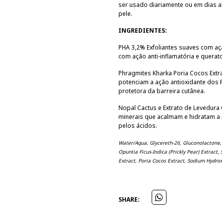
ser usado diariamente ou em dias a
pele.
INGREDIENTES:
PHA 3,2% Exfoliantes suaves com ação
com ação anti-inflamatória e querato
Phragmites Kharka Poria Cocos Extra
potenciam a ação antioxidante dos P
protetora da barreira cutânea.
Nopal Cactus e Extrato de Levedura
minerais que acalmam e hidratam a 
pelos ácidos.
Water/Aqua, Glycereth-26, Gluconolactone, L
Opuntia Ficus‐Indica (Prickly Pear) Extract
Extract, Poria Cocos Extract, Sodium Hydro
SHARE: